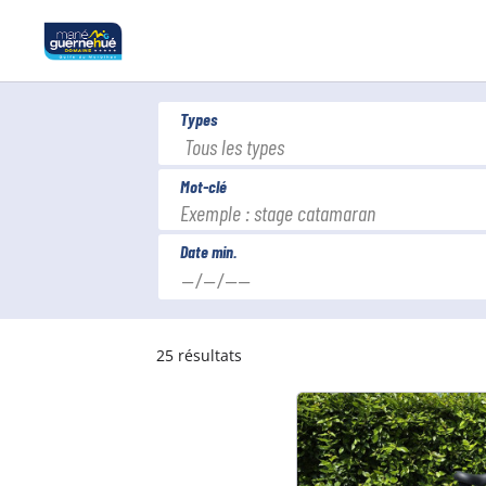
Aller
au
contenu
principal
Types
Mot-clé
Date min.
25
résultats